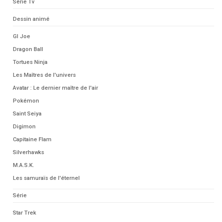
Série Tv
Dessin animé
GI Joe
Dragon Ball
Tortues Ninja
Les Maîtres de l'univers
Avatar : Le dernier maître de l'air
Pokémon
Saint Seiya
Digimon
Capitaine Flam
Silverhawks
M.A.S.K.
Les samuraïs de l'éternel
Série
Star Trek